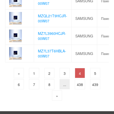
SAMSUNG
Память
00W07
MZQL21T9HCJR-
SAMSUNG
Память
00W07
MZ7L3960HCJR-
SAMSUNG
Память
00W07
MZ7L37T6HBLA-
SAMSUNG
Память
00W07
«
1
2
3
4
5
6
7
8
...
438
439
»