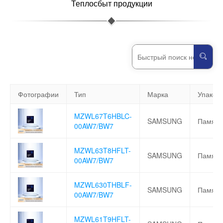
Теплосбыт продукции
Фотографии
Тип
Марка
Упаков
MZWL67T6HBLC-
SAMSUNG
Память
00AW7/BW7
MZWL63T8HFLT-
SAMSUNG
Память
00AW7/BW7
MZWL630THBLF-
SAMSUNG
Память
00AW7/BW7
MZWL61T9HFLT-