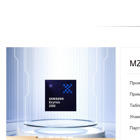
MZ
Прои
При
Табл
Упак
Парт