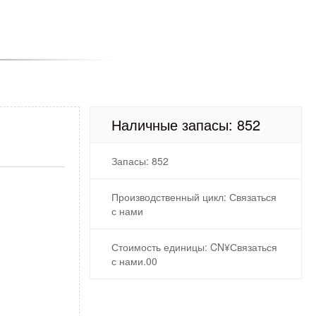
Наличные запасы: 852
Запасы: 852
Производственный цикл: Связаться
с нами
Стоимость единицы: CN¥Связаться
MZWLR15THBLA-00B07
с нами.00
MZ3LO7T6HBLT-00B07
MZ3LO3T8HCJR-00B07