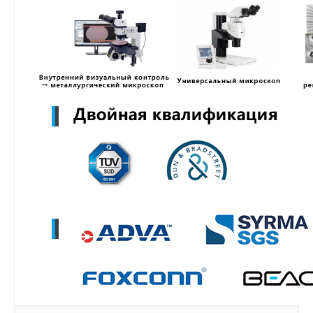
MZWLR15THBLA-00B07
MZ3LO7T6HBLT-00B07
MZ3LO3T8HCJR-00B07
MZ3LO1T9HCJR-00B07
MZ3LO15THBLA-00B07
MZWLO7T6HBLA-00A07