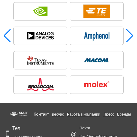
Контакт
ресурс
Работа в компании
Пресс
Бренды
Тел
Почта
@
tina@maxfpga.com