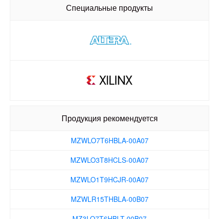
MZWLO3T8HCLS-00A07
Специальные продукты
MZWLO1T9HCJR-00A07
MZWLR15THBLA-00B07
MZ3LO7T6HBLT-00B07
MZ3LO3T8HCJR-00B07
MZ3LO1T9HCJR-00B07
Продукция рекомендуется
MZ3LO15THBLA-00B07
MZWLO7T6HBLA-00A07
MZWLO3T8HCLS-00A07
MZWLO1T9HCJR-00A07
MZWLR15THBLA-00B07
MZ3LO7T6HBLT-00B07